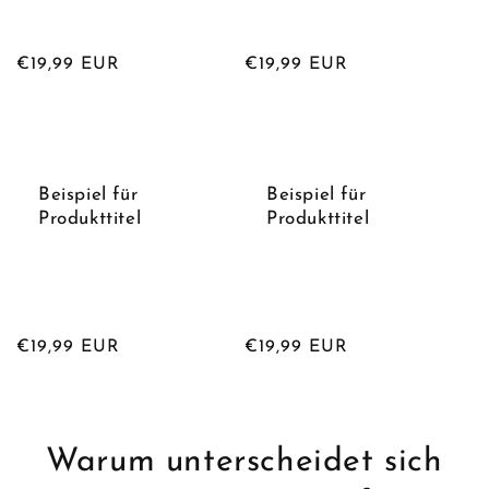
i
e
Normaler
€19,99 EUR
Normaler
€19,99 EUR
Preis
Preis
:
Beispiel für
Beispiel für
Produkttitel
Produkttitel
Normaler
€19,99 EUR
Normaler
€19,99 EUR
Preis
Preis
Warum unterscheidet sich